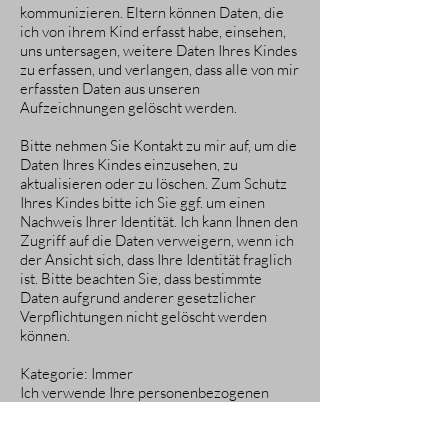
kommunizieren. Eltern können Daten, die
ich von ihrem Kind erfasst habe, einsehen,
uns untersagen, weitere Daten Ihres Kindes
zu erfassen, und verlangen, dass alle von mir
erfassten Daten aus unseren
Aufzeichnungen gelöscht werden.
Bitte nehmen Sie Kontakt zu mir auf, um die
Daten Ihres Kindes einzusehen, zu
aktualisieren oder zu löschen. Zum Schutz
Ihres Kindes bitte ich Sie ggf. um einen
Nachweis Ihrer Identität. Ich kann Ihnen den
Zugriff auf die Daten verweigern, wenn ich
der Ansicht sich, dass Ihre Identität fraglich
ist. Bitte beachten Sie, dass bestimmte
Daten aufgrund anderer gesetzlicher
Verpflichtungen nicht gelöscht werden
können.
Kategorie: Immer
Ich verwende Ihre personenbezogenen
Daten nur für die in der
Datenschutzrichtlinie festgelegten Zwecke