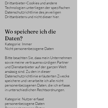
Drittanbieter-Cookies und andere
Technologien unterliegen der spezifischen
Datenschutzrichtlinie des jeweiligen
Drittanbieters und nicht dieser hier.
Wo speichere ich die
Daten?
Kategorie: Immer
Nicht personenbezogene Daten
Bitte beachten Sie, dass mein Unternehmen
sowie meine vertrauenswürdigen Partner
und Dienstanbieter auf der ganzen Welt
ansässig sind. Zu den in dieser
Datenschutzrichtlinie erläuterten Zwecke
speichere und verarbeite ich alle nicht
personenbezogenen Daten, die ich erfasse,
in unterschiedlichen Rechtsordnungen.
Kategorie: Nutzer erfasst
personenbezogene Daten